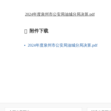
2024年度泉州市公安局油城分局决算.pdf
附件下载
2024年度泉州市公安局油城分局决算.pdf