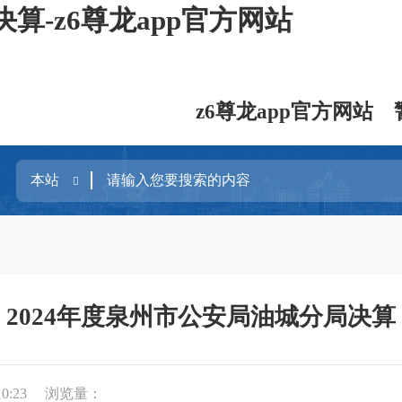
算-z6尊龙app官方网站
z6尊龙app官方网站
2024年度泉州市公安局油城分局决算
0:23
浏览量：