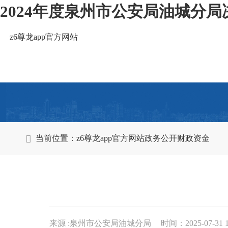
2024年度泉州市公安局油城分局决
z6尊龙app官方网站
当前位置：
z6尊龙app官方网站
政务公开
财政资金
来源 :泉州市公安局油城分局
时间：2025-07-31 1