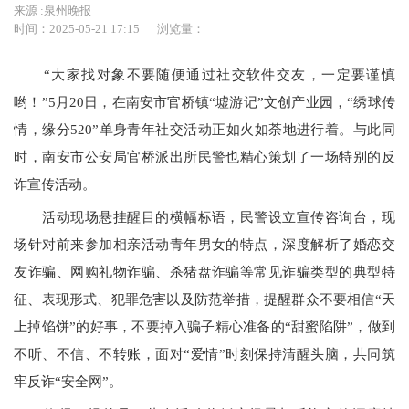
来源 :泉州晚报
时间：2025-05-21 17:15
浏览量：
“大家找对象不要随便通过社交软件交友，一定要谨慎
哟！”5月20日，在南安市官桥镇“墟游记”文创产业园，“绣球传
情，缘分520”单身青年社交活动正如火如荼地进行着。与此同
时，南安市公安局官桥派出所民警也精心策划了一场特别的反
诈宣传活动。
活动现场悬挂醒目的横幅标语，民警设立宣传咨询台，现
场针对前来参加相亲活动青年男女的特点，深度解析了婚恋交
友诈骗、网购礼物诈骗、杀猪盘诈骗等常见诈骗类型的典型特
征、表现形式、犯罪危害以及防范举措，提醒群众不要相信“天
上掉馅饼”的好事，不要掉入骗子精心准备的“甜蜜陷阱”，做到
不听、不信、不转账，面对“爱情”时刻保持清醒头脑，共同筑
牢反诈“安全网”。