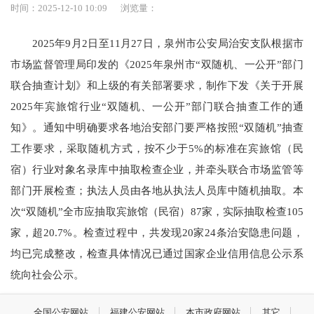
时间：2025-12-10 10:09
浏览量：
2025年9月2日至11月27日，泉州市公安局治安支队根据市
市场监督管理局印发的《2025年泉州市“双随机、一公开”部门
联合抽查计划》和上级的有关部署要求，制作下发《关于开展
2025年宾旅馆行业“双随机、一公开”部门联合抽查工作的通
知》。通知中明确要求各地治安部门要严格按照“双随机”抽查
工作要求，采取随机方式，按不少于5%的标准在宾旅馆（民
宿）行业对象名录库中抽取检查企业，并牵头联合市场监管等
部门开展检查；执法人员由各地从执法人员库中随机抽取。本
次“双随机”全市应抽取宾旅馆（民宿）87家，实际抽取检查105
家，超20.7%。检查过程中，共发现20家24条治安隐患问题，
均已完成整改，检查具体情况已通过国家企业信用信息公示系
统向社会公示。
全国公安网站
福建公安网站
本市政府网站
其它