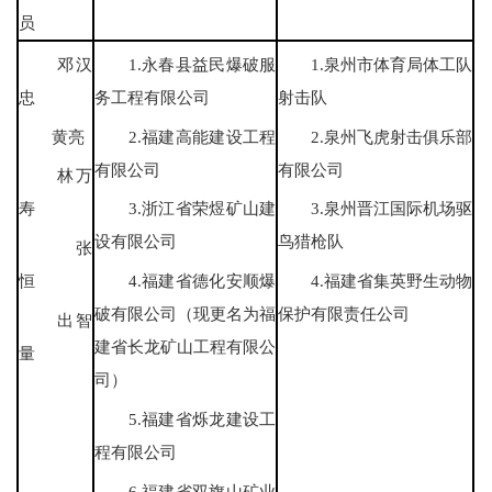
员
邓汉
1.永春县益民爆破服
1.泉州市体育局体工队
忠
务工程有限公司
射击队
黄亮
2.福建高能建设工程
2.泉州飞虎射击俱乐部
有限公司
有限公司
林万
寿
3.浙江省荣煜矿山建
3.泉州晋江国际机场驱
设有限公司
鸟猎枪队
张
恒
4.福建省德化安顺爆
4.福建省集英野生动物
破有限公司（现更名为福
保护有限责任公司
出智
建省长龙矿山工程有限公
量
司）
5.福建省烁龙建设工
程有限公司
6.福建省双旗山矿业