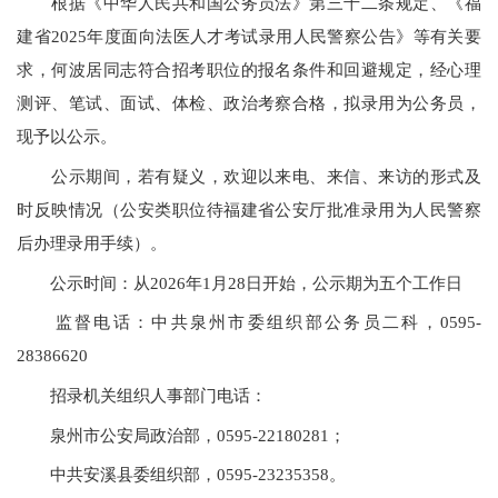
根据《中华人民共和国公务员法》第三十二条规定、《福
建省2025年度面向法医人才考试录用人民警察公告》等有关要
求，何波居同志符合招考职位的报名条件和回避规定，经心理
测评、笔试、面试、体检、政治考察合格，拟录用为公务员，
现予以公示。
公示期间，若有疑义，欢迎以来电、来信、来访的形式及
时反映情况（公安类职位待福建省公安厅批准录用为人民警察
后办理录用手续）。
公示时间：从2026年1月28日开始，公示期为五个工作日
监督电话：中共泉州市委组织部公务员二科，0595-
28386620
招录机关组织人事部门电话：
泉州市公安局政治部，0595-22180281；
中共安溪县委组织部，0595-23235358。