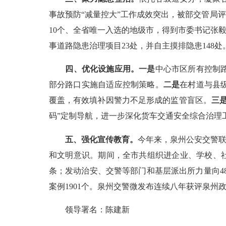
事故预防“减量控大”工作成效突出，被部交管局评
10个、全省唯一入选的地级市，得到市委书记张
事道路隐患治理项目23处，并自主摸排隐患148处
四、优化设施应用。一是
中心市区所有控制
部分路口实施自适应控制策略。
二是
在村道与县
覆盖，有效填补因警力不足形成的监管盲区。
三
码”定制导航，进一步深化货车交通安全综合治理
五、强化宣传教育。
今年来，泉州公安交警联
和文明意识。期间，全市共组织进企业、学校、社区
条；发动治安、交警等部门和基层派出所力量向48个
案例1901个。泉州交警微发布连续八年获评泉
领导署名：陈建新