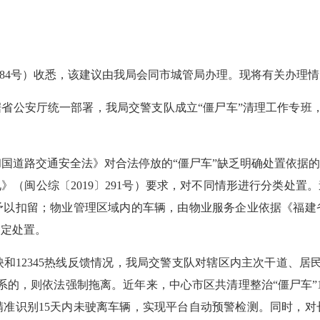
84号）收悉，该建议由我局会同市城管局办理。现将有关办理
省公安厅统一部署，我局交警支队成立“僵尸车”清理工作专班，
国道路交通安全法》对合法停放的“僵尸车”缺乏明确处置依据的
》（闽公综〔2019〕291号）要求，对不同情形进行分类处置
予以扣留；物业管理区域内的车辆，由物业服务企业依据《福建
约定处置。
和12345热线反馈情况，我局交警支队对辖区内主次干道、居
系的，则依法强制拖离。近年来，中心市区共清理整治“僵尸车”1
精准识别15天内未驶离车辆，实现平台自动预警检测。同时，对