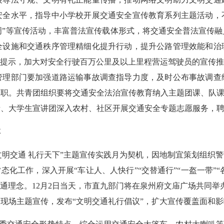
安全水平，指导中小学校开展交通安全宣传教育系列主题活动，
宣传周”等宣传活动，丰富普法宣传载体形式，将交通安全普法宣
全设施和交通秩序管理精细化提升行动，提升公路管理效能和治
示提示，加大对安全行驶百万公里及以上里程营运驾驶员的宣传推
管理部门要加强道路运输事故调查指导力度，及时公布事故调查
职。共青团组织要将交通安全法治宣传教育纳入主题团课、队课
者、大学生宣讲团深入农村、社区开展交通安全专题志愿服务，
体
明交通 礼行天下”主题宣传实践月为契机，因地制宜策划组织
化工作，深入开展“车让人、人快行”“交替通行”“一盔一带”“
理念。12月2日当天，市直九部门将在泉州府文庙广场共同举办2
现场主题宣传，发布“文明交通礼行倡议”，扩大宣传覆盖面和影