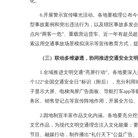
化。
6.开展警示宣传曝光活动。各地要梳理公布今
型事故案例和突出违法行为，以及辖区事故多发企
点向“两客一危”、重载营运货车、近一年有超员
索运用交通事故场景模拟演示等宣传教育方式，
（三）联动多维渗透，协同推进交通安全文
1.全域推进文明交通“亮屏行动”。各地要深入
个122“全国交通安全日”标识（附后），充分利
子显示大屏、电梯淘屏广告面板、导航打车app等
务区、销售登记点等宣传阵地作用，开展全方位、立
2.因地制宜丰富作品文化内涵。各地要充分挖
文艺作品，为现代文明交通理念注入文化能量；要
节目、融媒行动，制作播出“礼行天下”公益广告