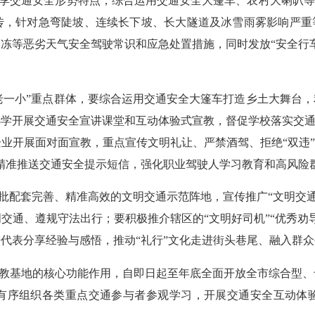
季交通安全形势特点，综合运用交通安全大篷车、农村大喇叭等载
传，针对急弯陡坡、连续长下坡、长大隧道及冰雪雨雾影响严重等
冻等恶劣天气安全驾驶常识和应急处置措施，同时发放“安全行
老一小”重点群体，要综合运用交通安全大篷车打造乡土大舞台，
学开展交通安全宣讲课堂和互动体验式宣教，督促学校落实交通
业开展面对面宣教，重点宣传文明礼让、严禁酒驾、拒绝“双违”
，精准推送交通安全提示短信，强化职业驾驶人学习教育和高风险
配套完善、精准高效的文明交通示范阵地，宣传推广“文明交通
交通、遵规守法出行；要积极推介辖区的“文明好司机”“优秀劝
代表分享经验与感悟，推动“礼行”文化走进街头巷尾、融入群
教基地的核心功能作用，自即日起至年底全面开放全市综合型、
有序组织各类重点交通参与者参观学习，开展交通安全互动体