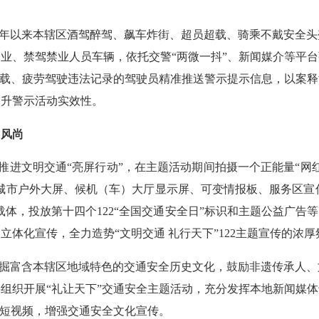
年以来本辖区酒驾醉驾、飙车炸街、超员超载、骑乘不戴安全头
业、禁驾禁业人员车辆，依托交警“两微一抖”、新闻媒介等平
超载、疲劳驾驶违法记录的驾驶员精准推送警示提示信息，以案
提升警示活动实效性。
明风尚
推进文明交通“亮屏行动”，在主题活动期间拍摄一个正能量“网
用城市户外大屏、候机（车）大厅显示屏、可变情报板、服务区宣
载体，投放第十四个122“全国交通安全日”标识和主题公益广
体化宣传，全力造势“文明交通 礼行天下”122主题宣传的浓厚
掘富含本辖区地域特色的交通安全历史文化，鼓励非遗传承人、
组织开展“礼让天下”交通安全主题活动，充分发挥本地新闻媒
、短视频，增强交通安全文化宣传。