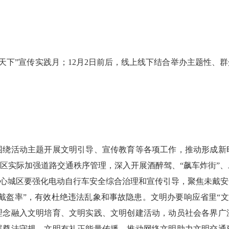
天下”宣传实践月；12月2日前后，线上线下结合举办主题性、
力
活动主题开展文明引导、宣传教育等各项工作，推动形成新
辖区实际加强道路交通秩序管理，深入开展酒醉驾、“飙车炸街”
中心城区要强化电动自行车安全综合治理和宣传引导，聚焦未戴
戴盔率”，有效杜绝违法乱象和事故隐患。文明办要响应省里“文
理念融入文明培育、文明实践、文明创建活动，动员社会各界广
展
尊法
守规、文明有礼正能量传播，推动网络文明助力文明交通