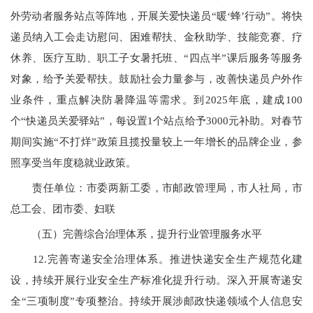
外劳动者服务站点等阵地，开展关爱快递员
“
暖‘蜂’行动”。将快
递员纳入工会走访慰问、困难帮扶、金秋助学、技能竞赛、疗
休养、医疗互助、职工子女暑托班、“四点半”课后服务等服务
对象，给予关爱帮扶。鼓励社会力量参与，改善快递员户外作
业条件，重点解决防暑降温等需求。到
202
5年底，建成
100
个“快递员关爱驿站”，每设置1个站点给予3000元补助。对春节
期间实施
“
不打烊”政策且揽投量较上一年增长的品牌企业，参
照享受当年度稳就业政策。
责任单位：市委两新工委，市邮政管理局，市人社局，市
总工会、团市委、妇联
（五）完善综合治理体系，提升行业管理服务水平
12.完善寄递安全治理体系。推进快递安全生产规范化建
设，持续开展行业安全生产标准化提升行动。深入开展寄递安
全
“
三项制度”专项整治。持续开展涉邮政快递领域个人信息安