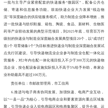
一批与主导产业紧密配套的快递服务
“
微园区”，配备公共仓
储、寄递和信息服务功能。鼓励快递企业大力发展
“
线边物
流”等深度融合的供应链服务模式，助力制造企业降本增效，推
进一批快递与纺织鞋服、箱包、陶瓷、食品、新材料、生物医
药等产业联动发展的典型示范项目，到
2025
年底，培育百万件
级别的快递业与制造业深度融合发展典型项目
20
个，以
“
成功打
造
1
个 培育储备1个
”
为目标推进快递业与制造业深度融合发展试
点先行区建设。引导快递物流业企业参与制造业仓配一体化运
营服务，对2年内仓配一体化项目投入不少于
300
万元的快递物
流企业，按仓配设备设施实际投入不高于5%给予补助，单家企
业补助最高不超过100万元。
责任单位：市邮政管理局，市工信局
6.推进与电子商务协同发展。加强快递、电商产业互动，
以
“
一县一品”为核心，引导电商企业和要素资源向重点区域集
聚，引导快递企业入驻电商园区和电商集聚区，提升仓储、运