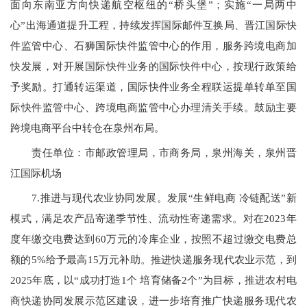
面向东南亚方向快递航空枢纽的
“
桥头堡”；实施
“
一局两中
心”出海通道提升工程，持续发挥国际邮件互换局、晋江国际快
件监管中心、石狮国际快件监管中心的作用，服务跨境电商加
快发展，对开展国际快件业务的国际快件中心，按现行政策给
予奖励。打通转运渠道，国际快件业务全程联运提单转单至国
际快件监管中心、跨境电商监管中心办理清关手续。鼓励主要
跨境电商平台中转仓在泉州布局。
责任单位：市邮政管理局，市商务局，泉州海关，泉州晋
江国际机场
7.推进与现代农业协同发展。发展
“
生鲜电商 冷链配送”新
模式，满足农产品寄递季节性、流动性寄递需求。对在
2023
年
度年缴交电费达到60万元的冷库企业，按照不超过缴交电费总
额的5%给予最高15万元补助。推进快递服务现代农业示范，到
202
5年底，以
“
成功打造
1
个 培育储备2个
”
为目标，推进农村电
商快递协同发展示范区建设，进一步培育推广快递服务现代农