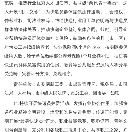
范畴，推选行业优秀人才担任市、县两级
“
两代表一委员”。深
入开展
“
用工义诊”，为快递员群体提供法律援助、工会维权、
仲裁维权、司法维权等，帮助快递行业用工单位明晰与快递员
群体的法律关系，推动快递企业签订集体合同。鼓励、引导企
业帮助快递员群体参加社会保险，鼓励有条件的县（市、区）
对为员工连续缴纳养老、失业保险满
6
个月的企业，按实际参保
缴纳人数，给予单位缴纳部分养老保险
1
个月全额补助。推进将
快递员群体急需实用的住房、教育等公共服务资源纳入积分享
受范畴，完善计分方法、兑现程序。
责任单位：市委两新工委，市邮政管理局、税务局，市司
法局、人社局，市中级人民法院，市总工会、团市委、妇联
11.
持续开展快递员关爱活动。发挥行业协会作用，加强快
递行业精神文明建设，培育和选树先进典型，传递正能量，定
期开展
“
最美快递员”评选、职业技能竞赛、职称评审、青年文
明号创建等。充分利用各级职工服务中心、共享职工之家、户