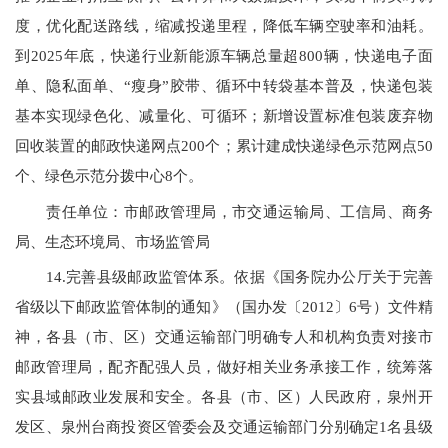
度，优化配送路线，缩减投递里程，降低车辆空驶率和油耗。
到
202
5年底，快递行业新能源车辆总量超8
00
辆，快递电子面
单、隐私面单、
“
瘦身”胶带、循环中转袋基本普及，快递包装
基本实现绿色化、减量化、可循环；新增设置标准包装废弃物
回收装置的邮政快递网点
200
个；累计建成快递绿色示范网点50
个、绿色示范分拨中心8个。
责任单位：市邮政管理局，市交通运输局、工信局、商务
局、生态环境局、市场监管局
14.完善县级邮政监管体系。依据《国务院办公厅关于完善
省级以下邮政监管体制的通知》（国办发〔
2012
〕6号）文件精
神，各县（市、区）交通运输部门明确专人和机构负责对接市
邮政管理局，配齐配强人员，做好相关业务承接工作，统筹落
实县域邮政业发展和安全。各县（市、区）人民政府，泉州开
发区、泉州台商投资区管委会及交通运输部门分别确定
1
名县级