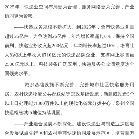
2025
年，快递业空间布局更为合理，服务网络更为完善，产业
协同更为紧密。
——
快递业务规模不断扩大。到
202
5年，全市快递业务量
超过
2
5亿件，力争达到
26
亿件，年均增长率超过6%，保持全国
前列。快递业务收入超200亿元，年均增长率超过
16%
，培育壮
大8家以上年收入超
10
亿元的快递品牌企业。支撑网上零售额
2
5
00
亿元以上。科技装备广泛应用，快递服务公众满意度达全
国领先水平。
——
城乡基础设施不断完善。完善城市社区快递服务用
房、农村快递物流公共配送站等邮政基础设施，新建或改造5个
以上日处理能力300万件以上的现代化省际分拨中心，泉州全国
快递枢纽城市地位持续巩固。
——
产业融合发展不断深化。建设快递业与制造业深度融
合发展试点先行区和农村电商快递协同发展示范区，培育百万