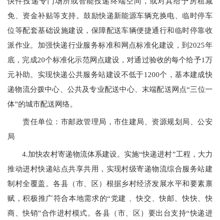
快件投递专门场所或智能投递终端空间，或对其给予房租减
免、资金补贴等支持。鼓励快递新能源车辆充换电、临时停车
位等配套基础设施建设，保障配送车辆便捷通行和临时停靠收
派作业。加强快递行业服务标准和网点标准化建设，到
202
5年
底，完成
20
个标准化示范网点建设，对通过验收的每个给予
1
万
元补助。实现快递公共服务站建设不低于
1200
个，基本建成快
递物流分拨中心、公共及专业配送中心、末端配送网点
“
三位一
体”的城市配送网络。
责任单位：市邮政管理局，市住建局、资源规划局、公安
局
4.
加快农村寄递物流体系建设。实施
“
快递进村”工程，大力
推动进村快递站点共享共用，实现村级寄递物流综合服务站建
制村全覆盖。各县（市、区）根据乡村经济发展水平和要素禀
赋，积极推广符合本地需求的
“
党建
、快交、快邮、快快、快
商、快销
”
合作进村模式。各县（市、区）要出台支持
“
快递进