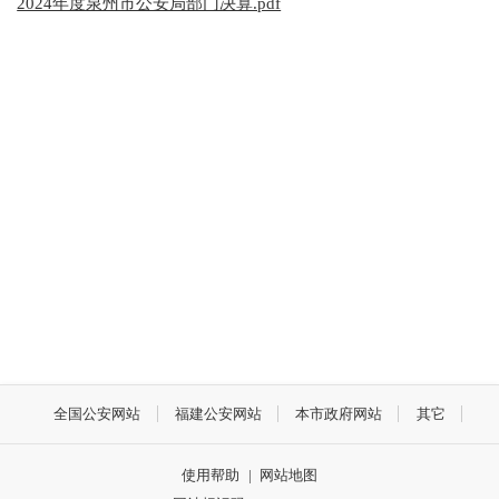
2024年度泉州市公安局部门决算.pdf
全国公安网站
福建公安网站
本市政府网站
其它
使用帮助
|
网站地图