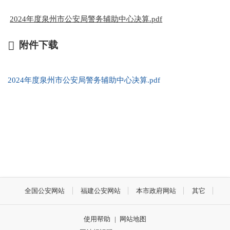
2024年度泉州市公安局警务辅助中心决算.pdf
附件下载
2024年度泉州市公安局警务辅助中心决算.pdf
全国公安网站
福建公安网站
本市政府网站
其它
使用帮助
|
网站地图