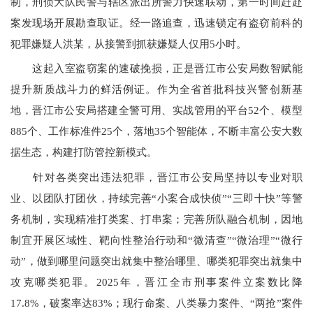
制，刑侦大队民警与辖区派出所警力快速联动，第一时间赶赴
案发现场开展勘查取证。经一路追查，迅速锁定有盗窃前科的
犯罪嫌疑人洪某，从接警到抓获嫌疑人仅用5小时。
这起入室盗窃案的速破挽损，正是晋江市公安局数智赋能
提升新质战斗力的鲜活例证。作为全省首批科技兴警创新基
地，晋江市公安局搭建全警可用、实战管用的平台52个、模型
885个、工作标准件25个，落地35个智能体，不断丰富公安大数
据生态，构建打防管控新模式。
针对各类突出违法犯罪，晋江市公安局坚持以专业对职
业、以团队打团伙，持续完善“小案合成快侦”“三即十快”等警
务机制，实现精准打类案、打串案；完善所队融合机制，因地
制宜开展区域性、靶向性整治行动和“微清查”“微治理”“微行
动”，做到哪里问题突出就集中整治哪里、哪类犯罪突出就集中
攻克哪类犯罪。2025年，晋江全市刑事案件立案数比降
17.8%，破案率达83%；现行命案、八类暴力案件、“两抢”案件