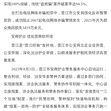
实现100%侦破，传统“盗抢骗”案件破案率达94.5%。
在打击电信网络诈骗犯罪中，晋江市公安局强化反诈预警
宣防，成功阻止2667起电信网络诈骗警情发生，2025年共为群
众挽回损失3419万余元。
安商护企 优化营商软环境
晋江是“晋江经验”发祥地，晋江市公安局立足企业所需、
公安所能，深化法治护企举措，以精准服务护航民营经济高质
量发展。
2025年8月3日，晋江市安商护企警务服务中心启动运行，
整合刑侦、经侦、治安等多警种力量进驻，通过多部门协同，
实现接报案、涉企执法服务、警务协作等职能一体化。中心设
立接报案、涉企执法服务和警务协作窗口，落实“首接责任”“三
个当场”制度，推行“民警吹哨、警种报到”快速响应机制，构
建“报案—咨询—防护”全链条服务体系，实现涉企事务只跑一