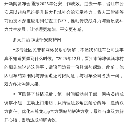
开新闻发布会通报2025年公安工作成效。过去一年，晋江市公
安局以超前思维提升超大县域社会治安掌控力，将人工智能等
前沿技术深度应用到侦查工作中，推动传统战斗力与新质战斗
力共生发展，让治理更精细、平安更有感。
多元共治 织密平安防护网
“多亏社区民警和网格员耐心调解，不然我和租车公司这事
真不知道要僵到什么时候。”2025年12月，晋江市陈埭镇涵埭村
的颜先生说起这件事，话语间透着一份释然与感激。此前，他
因租车结算细则与押金退还时限问题，与租车公司各执一词，
双方多次沟通未果。
社区民警了解情况后，第一时间联动村干部、网格员组成
调解小组，主动上门走访，从情理法多角度耐心疏导，厘清双
方责任、优化z6尊龙app官方网站的解决方案，最终当事双方解
开心结，当场达成和解协议。