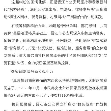
这起纠纷的圆满化解，正是晋江市公安局坚持和发展新时
代“枫桥经验”，深化公安派出所、司法所、律师事务所“三所联
动”和社区网格、警务网格、村级网格“三网融合”的生动实践。
在统筹群防群治力量，构建起“网格吹哨、部门报到、共商
共解”基层治理格局基础上，晋江市公安局深入实施主动警务、
预防警务，创新构建全域覆盖、全网联动、全时响应的“晋式巡
逻”警务模式，打造“快反快处、精准防控、服务发展”的立体巡
防体系；做大做强由社区民警牵头的社区警务团队和775支“义
警联盟”队伍，全力织密基层基础防控网。
数智赋能 提升新质战斗力
“真没想到我家被偷的东西这么快就能找回来，太谢谢警察
同志了。”2025年11月，市民冉女士外出回家后发现放在衣柜里
价值5万余元的首饰不见了，便拨打110报警电话。
接到报警后，晋江市公安局立即启动“数智侦查”作战机