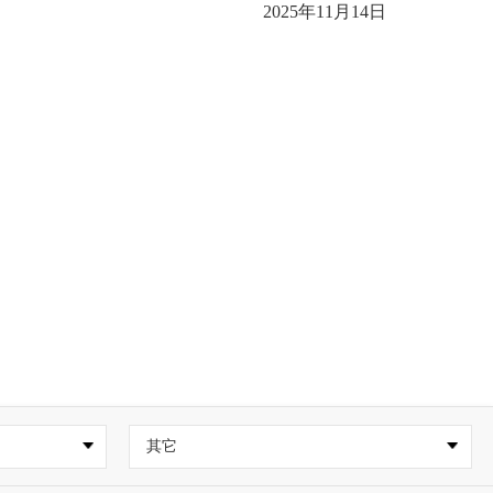
2025年11月14日
其它