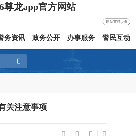
6尊龙app官方网站
网站支持ipv6
警务资讯
政务公开
办事服务
警民互动
的有关注意事项