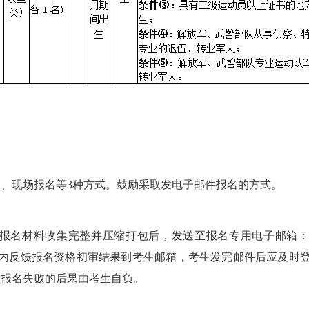
现场报名等3种方式。鼓励采取发电子邮件报名的方式。
名材料收集完整并压缩打包后，发送至报名专用电子邮箱
日内反馈报名资格初审结果到考生邮箱，考生发完邮件后应及时登
致报名失败的后果由考生自负。