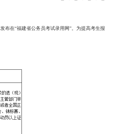
日发布在“福建省公务员考试录用网”。为提高考生报