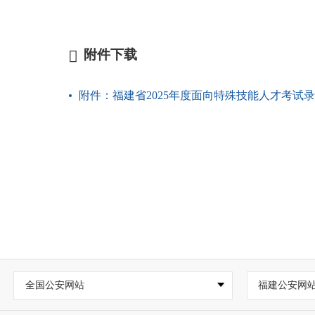
附件下载
附件：福建省2025年度面向特殊技能人才考试录用
全国公安网站
福建公安网