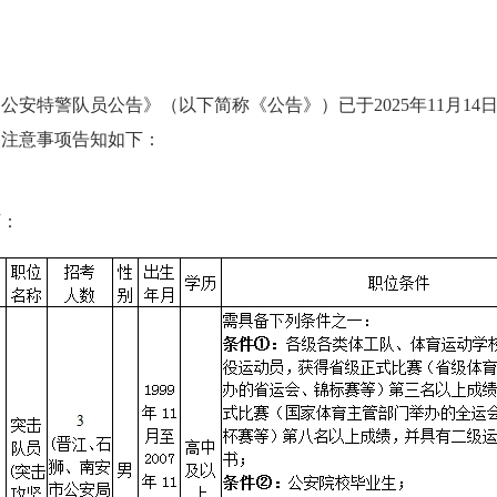
安特警队员公告》（以下简称《公告》）已于2025年11月14
关注意事项告知如下：
：