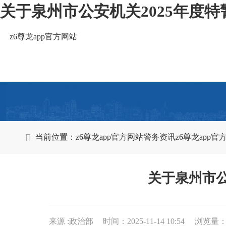
关于泉州市公安机关2025年度特
z6尊龙app官方网站
当前位置：
z6尊龙app官方网站
警务资讯
z6尊龙app
关于泉州市公
来源 :政治部
时间：2025-11-14 10:54
浏览量