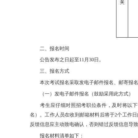
二、报名时间
公告发布之日起至11月30日。
三、报名方式
本次考试报名采取发电子邮件报名、邮寄报名、
（一）发电子邮件报名（鼓励采用此方式）
考生应仔细对照招考职位条件，及时将以下报
名）。工作人员在收到邮箱材料后将于2个工作
反馈信息应主动致电确认，否则错过反馈信息导
报名材料清单如下：