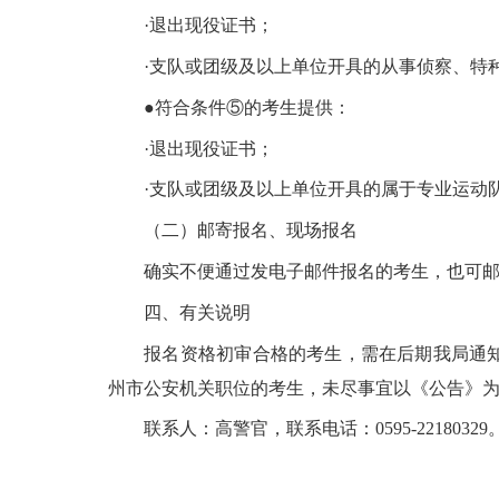
·退出现役证书；
·支队或团级及以上单位开具的从事侦察、特种
●符合条件⑤的考生提供：
·退出现役证书；
·支队或团级及以上单位开具的属于专业运动队
（二）邮寄报名、现场报名
确实不便通过发电子邮件报名的考生，也可邮寄
四、有关说明
报名资格初审合格的考生，需在后期我局通知到
州市公安机关职位的考生，未尽事宜以《公告》
联系人：高警官，联系电话：0595-22180329