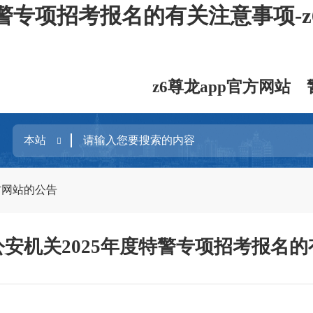
警专项招考报名的有关注意事项-z
z6尊龙app官方网站
官方网站的公告
安机关2025年度特警专项招考报名
：