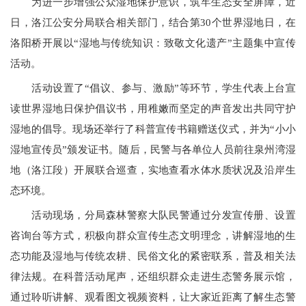
为进一步增强公众湿地保护意识，筑牢生态安全屏障，近
日，洛江公安分局联合相关部门，结合第30个世界湿地日，在
洛阳桥开展以“湿地与传统知识：致敬文化遗产”主题集中宣传
活动。
活动设置了“倡议、参与、激励”等环节，学生代表上台宣
读世界湿地日保护倡议书，用稚嫩而坚定的声音发出共同守护
湿地的倡导。现场还举行了科普宣传书籍赠送仪式，并为“小小
湿地宣传员”颁发证书。随后，民警与各单位人员前往泉州湾湿
地（洛江段）开展联合巡查，实地查看水体水质状况及沿岸生
态环境。
活动现场，分局森林警察大队民警通过分发宣传册、设置
咨询台等方式，积极向群众宣传生态文明理念，讲解湿地的生
态功能及湿地与传统农耕、民俗文化的紧密联系，普及相关法
律法规。在科普活动尾声，还组织群众走进生态警务展示馆，
通过聆听讲解、观看图文视频资料，让大家近距离了解生态警