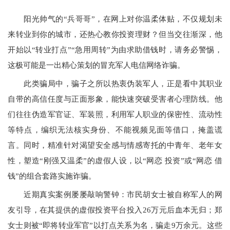
阳光帅气的“兵哥哥”，在网上对你温柔体贴，不仅规划未
来转业到你的城市，还热心教你投资理财？但当交往渐深，他
开始以“转业打点”“急用周转”为由求助借钱时，请务必警惕，
这极可能是一出精心策划的冒充军人电信网络诈骗。
此类骗局中，骗子之所以热衷伪装军人，正是看中其职业
自带的高信任度与正面形象，能快速突破受害者心理防线。他
们往往伪造军官证、军装照，利用军人职业的保密性、流动性
等特点，编织无法核实身份、不能视频见面等借口，掩盖谎
言。同时，精准针对渴望安全感与情感寄托的中青年、老年女
性，塑造“刚强又温柔”的虚假人设，以“网恋 投资”或“网恋 借
钱”的组合套路实施诈骗。
近期真实案例屡屡敲响警钟：市民胡女士被自称军人的网
友引导，在其提供的虚假投资平台投入26万元后血本无归；郑
女士则被“即将转业军官”以打点关系为名，骗走9万余元。这些