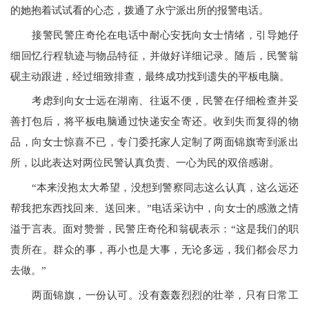
的她抱着试试看的心态，拨通了永宁派出所的报警电话。
接警民警庄奇伦在电话中耐心安抚向女士情绪，引导她仔
细回忆行程轨迹与物品特征，并做好详细记录。随后，民警翁
砚主动跟进，经过细致排查，最终成功找到遗失的平板电脑。
考虑到向女士远在湖南、往返不便，民警在仔细检查并妥
善打包后，将平板电脑通过快递安全寄还。收到失而复得的物
品，向女士惊喜不已，专门委托家人定制了两面锦旗寄到派出
所，以此表达对两位民警认真负责、一心为民的双倍感谢。
“本来没抱太大希望，没想到警察同志这么认真，这么远还
帮我把东西找回来、送回来。”电话采访中，向女士的感激之情
溢于言表。面对赞誉，民警庄奇伦和翁砚表示：“这是我们的职
责所在。群众的事，再小也是大事，无论多远，我们都会尽力
去做。”
两面锦旗，一份认可。没有轰轰烈烈的壮举，只有日常工