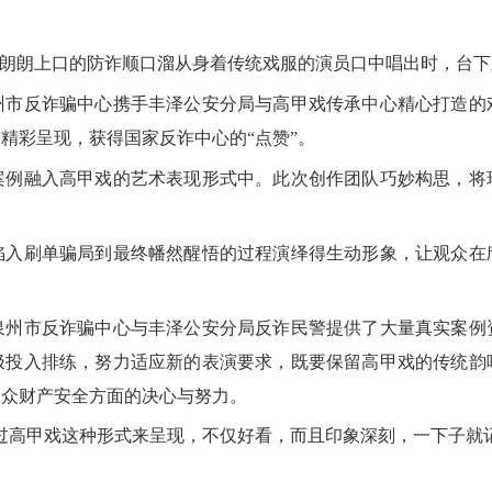
朗朗上口的防诈顺口溜从身着传统戏服的演员口中唱出时，台下
反诈骗中心携手丰泽公安分局与高甲戏传承中心精心打造的
精彩呈现，获得国家反诈中心的“点赞”。
融入高甲戏的艺术表现形式中。此次创作团队巧妙构思，将
刷单骗局到最终幡然醒悟的过程演绎得生动形象，让观众在
市反诈骗中心与丰泽公安分局反诈民警提供了大量真实案例
极投入排练，努力适应新的表演要求，既要保留高甲戏的传统韵
民众财产安全方面的决心与努力。
高甲戏这种形式来呈现，不仅好看，而且印象深刻，一下子就记