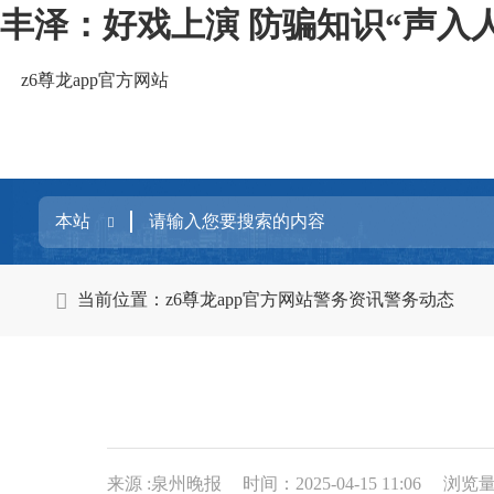
丰泽：好戏上演 防骗知识“声入人心
z6尊龙app官方网站
当前位置：
z6尊龙app官方网站
警务资讯
警务动态
来源 :泉州晚报
时间：2025-04-15 11:06
浏览