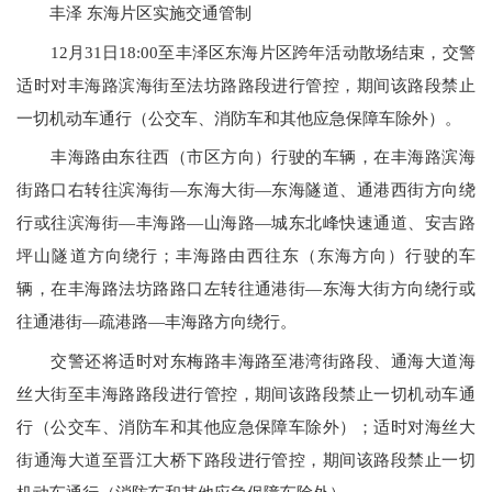
丰泽 东海片区实施交通管制
12月31日18:00至丰泽区东海片区跨年活动散场结束，交警
适时对丰海路滨海街至法坊路路段进行管控，期间该路段禁止
一切机动车通行（公交车、消防车和其他应急保障车除外）。
丰海路由东往西（市区方向）行驶的车辆，在丰海路滨海
街路口右转往滨海街—东海大街—东海隧道、通港西街方向绕
行或往滨海街—丰海路—山海路—城东北峰快速通道、安吉路
坪山隧道方向绕行；丰海路由西往东（东海方向）行驶的车
辆，在丰海路法坊路路口左转往通港街—东海大街方向绕行或
往通港街—疏港路—丰海路方向绕行。
交警还将适时对东梅路丰海路至港湾街路段、通海大道海
丝大街至丰海路路段进行管控，期间该路段禁止一切机动车通
行（公交车、消防车和其他应急保障车除外）；适时对海丝大
街通海大道至晋江大桥下路段进行管控，期间该路段禁止一切