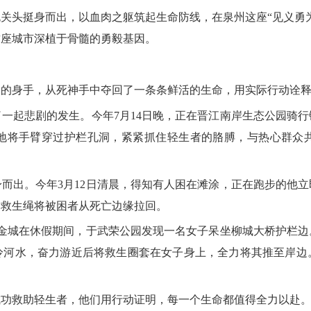
头挺身而出，以血肉之躯筑起生命防线，在泉州这座“见义勇为
这座城市深植于骨髓的勇毅基因。
身手，从死神手中夺回了一条条鲜活的生命，用实际行动诠释
起悲剧的发生。今年7月14日晚，正在晋江南岸生态公园骑行
地将手臂穿过护栏孔洞，紧紧抓住轻生者的胳膊，与热心群众
出。今年3月12日清晨，得知有人困在滩涂，正在跑步的他立
用救生绳将被困者从死亡边缘拉回。
金城在休假期间，于武荣公园发现一名女子呆坐柳城大桥护栏边
冷河水，奋力游近后将救生圈套在女子身上，全力将其推至岸边
救助轻生者，他们用行动证明，每一个生命都值得全力以赴