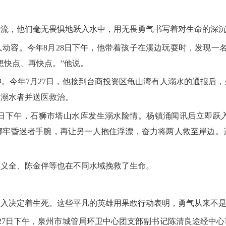
，他们毫无畏惧地跃入水中，用无畏勇气书写着对生命的深沉
容。今年8月28日下午，他带着孩子在溪边玩耍时，发现一名
想快点、再快点。”他说。
今年7月27日，他接到台商投资区龟山湾有人溺水的通报后，
名溺水者并送医救治。
下午，石狮市塔山水库发生溺水险情。杨镇涌闻讯后立即跃
绑牢昏迷者手腕，再让另一人抱住浮漂，奋力将两人救至岸边。
义全、陈金伴等也在不同水域挽救了生命。
决定着生死。这些平凡的英雄用果敢行动表明，勇气从来不是
7日下午，泉州市城管局环卫中心团支部副书记陈清良途经中心