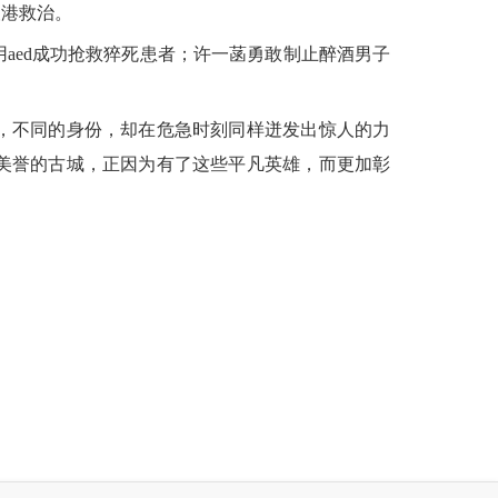
渔港救治。
ed成功抢救猝死患者；许一菡勇敢制止醉酒男子
，不同的身份，却在危急时刻同样迸发出惊人的力
美誉的古城，正因为有了这些平凡英雄，而更加彰