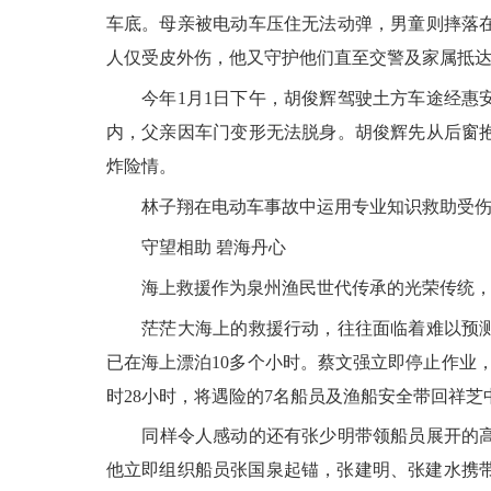
车底。母亲被电动车压住无法动弹，男童则摔落
人仅受皮外伤，他又守护他们直至交警及家属抵
今年1月1日下午，胡俊辉驾驶土方车途经惠安
内，父亲因车门变形无法脱身。胡俊辉先从后窗
炸险情。
林子翔在电动车事故中运用专业知识救助受伤
守望相助 碧海丹心
海上救援作为泉州渔民世代传承的光荣传统，在
茫茫大海上的救援行动，往往面临着难以预测的风
已在海上漂泊10多个小时。蔡文强立即停止作业
时28小时，将遇险的7名船员及渔船安全带回祥芝
同样令人感动的还有张少明带领船员展开的高效救援
他立即组织船员张国泉起锚，张建明、张建水携