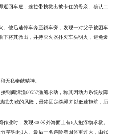
即返回车底，连拉带拽救出被卡住的母亲。确认二
火。他迅速停车奔至轿车旁，发现一对父子被困车
助下将其救出，并持灭火器扑灭车头明火，避免爆
和无私奉献精神。
到闽漳渔60557渔船求助，称其因动力系统故障
次抛缆失败的风险，最终固定缆绳并以低速拖航，历
湾作业时，发现300米外海面上有6人抱浮物求救。
竹竿钩起1人。最后一名遇险者因体重过大，由张