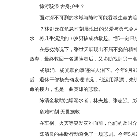
惊涛骇浪 舍身护生？
面对深不可测的水域与随时可能吞噬生命的暗流
？林剑云在危急时刻展现出的父爱与勇气令人动
水，将几乎沉没的10岁男孩成功救起。“那一刻只
在恶劣海况下，张世天展现出不屈不挠的精神。
放弃，最终救回一名遇险者后，又协助找到另一
杨镇涌、杨光颂的事迹催人泪下。今年9月9日
后，退休干部杨光颂发现情况，他运用浮漂，先
命的接力，也是一曲英雄的悲歌。
陈清金救助池塘溺水者，林夫越、张志强、彭
危难时刻 无畏施救
在车祸、火灾等突发灾难面前，他们的及时介入
陈清良的果断行动避免了一场悲剧。今年5月2