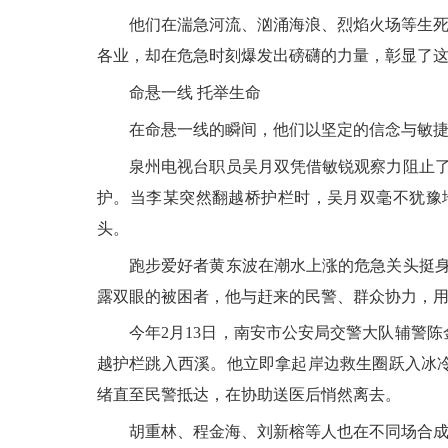
他们在湍急河流、汹涌海浪、烈焰火场等生死关
各业，却在危急时刻爆发出磅礴的力量，彰显了
命悬一线 托举生命
在命悬一线的瞬间，他们以坚定的信念与敏捷的
泉州电视台职员吴月双凭借敏锐观察力阻止了一
护。当李某突然翻越桥护栏时，吴月双毫不犹豫
头。
跑步爱好者黄东波在潮水上涨的危急关头挺身而
露双眼的被困者，他与赶来的民警、群众协力，
今年2月13日，南安市公安局交警大队辅警陈
越护栏跳入西溪。他立即拿起岸边救生圈跃入冰
绪直至民警抵达，在协助送医后悄然离去。
胡重林、程金海、刘新榕等人也在不同场合成功