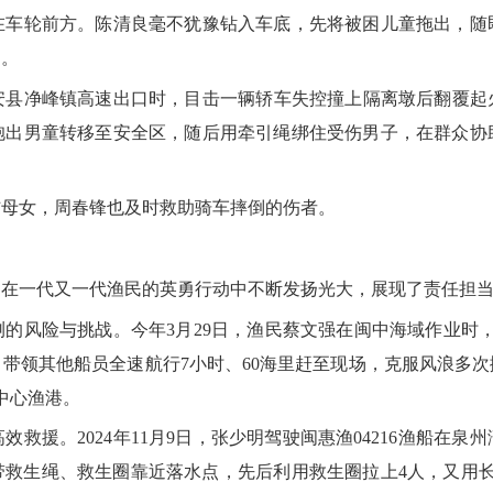
在车轮前方。陈清良毫不犹豫钻入车底，先将被困儿童拖出，随
达。
县净峰镇高速出口时，目击一辆轿车失控撞上隔离墩后翻覆起
抱出男童转移至安全区，随后用牵引绳绑住受伤男子，在群众协
母女，周春锋也及时救助骑车摔倒的伤者。
一代又一代渔民的英勇行动中不断发扬光大，展现了责任担当
险与挑战。今年3月29日，渔民蔡文强在闽中海域作业时，接
，带领其他船员全速航行7小时、60海里赶至现场，克服风浪多
中心渔港。
。2024年11月9日，张少明驾驶闽惠渔04216渔船在泉州
带救生绳、救生圈靠近落水点，先后利用救生圈拉上4人，又用长