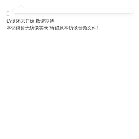
访谈还未开始,敬请期待
本访谈暂无访谈实录!请留意本访谈音频文件!