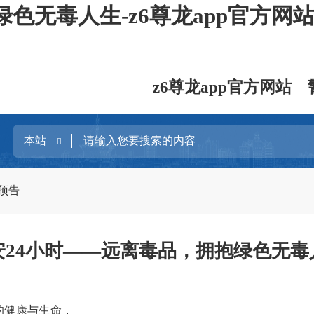
色无毒人生-z6尊龙app官方网
z6尊龙app官方网站
预告
安24小时——远离毒品，拥抱绿色无毒
们的健康与生命，