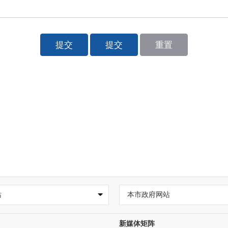
提交
提交
重置
站
本市政府网站
新媒体矩阵