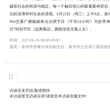
破坏社会的和谐与稳定。每一个触目惊心的吸毒案例背后
识的淡薄和对生命的漠视。6月25日（周三）上午8点，泉
904交通广播融媒体法治类节目《平安24小时》为您带来“
日”特别节目《远离毒品，拥抱绿色无毒人生》。
时间：2025-06-26 08:00-09:00
嘉宾：泉州市禁毒办专职副主任，泉州市公安局三级高级
访谈还未开始,敬请期待
本访谈暂无访谈实录!请留意本访谈音频文件!