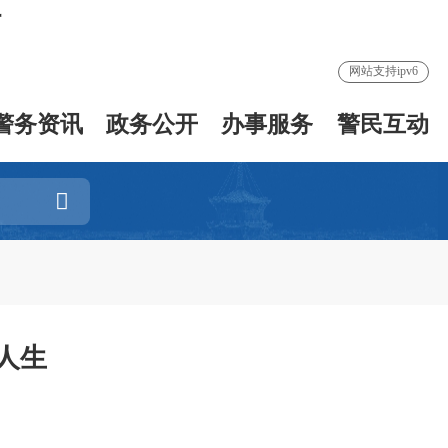
站
网站支持ipv6
警务资讯
政务公开
办事服务
警民互动
人生