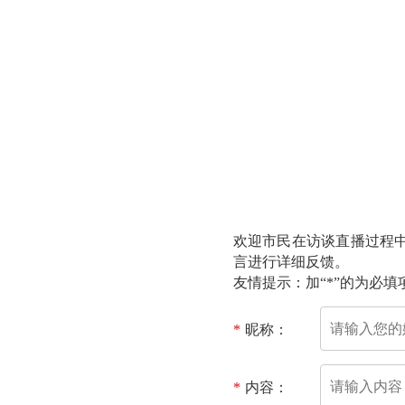
欢迎市民在访谈直播过程
言进行详细反馈。
友情提示：加“*”的为必填
*
昵称：
*
内容：