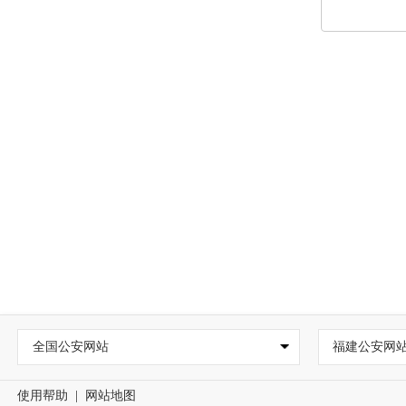
全国公安网站
福建公安网
使用帮助
|
网站地图